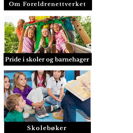
Om Foreldrenettverket
Pride i skoler og barnehager
Skolebøker